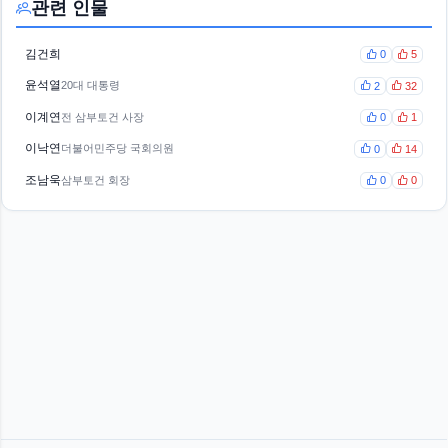
관련 인물
김건희
0
5
윤석열
20대 대통령
2
32
이계연
전 삼부토건 사장
0
1
이낙연
더불어민주당 국회의원
0
14
조남욱
삼부토건 회장
0
0