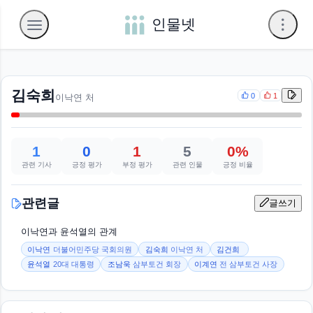
인물넷
김숙희
0
1
이낙연 처
1
0
1
5
0%
관련 기사
긍정 평가
부정 평가
관련 인물
긍정 비율
관련글
글쓰기
이낙연과 윤석열의 관계
이낙연
더불어민주당 국회의원
김숙희
이낙연 처
김건희
윤석열
20대 대통령
조남욱
삼부토건 회장
이계연
전 삼부토건 사장