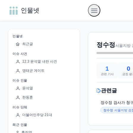
인물넷
인물넷
정수정
최근글
서울지방 
이슈 사건
12.3 윤석열 내란 사건
1
0
명태균 게이트
관련 기사
긍정 평
이슈 인물
윤석열
관련글
한동훈
정수정 검사가 청구
이슈 단체
정수정
서울지방 검
더불어민주당 21대
최근 인물
홍진영