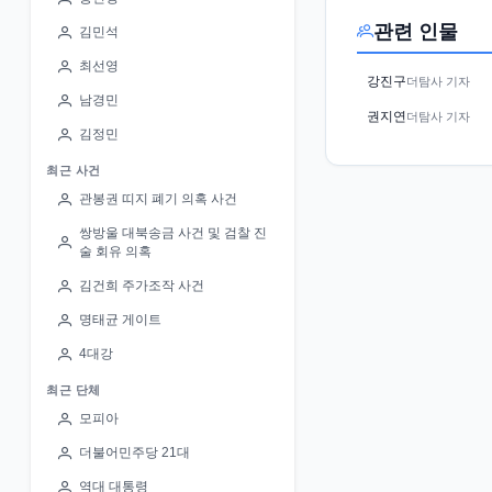
관련 인물
김민석
최선영
강진구
더탐사 기자
남경민
권지연
더탐사 기자
김정민
최근 사건
관봉권 띠지 폐기 의혹 사건
쌍방울 대북송금 사건 및 검찰 진
술 회유 의혹
김건희 주가조작 사건
명태균 게이트
4대강
최근 단체
모피아
더불어민주당 21대
역대 대통령