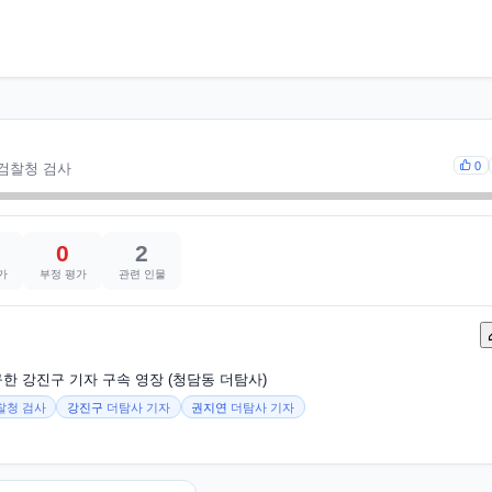
0
검찰청 검사
0
2
가
부정 평가
관련 인물
한 강진구 기자 구속 영장 (청담동 더탐사)
찰청 검사
강진구
더탐사 기자
권지연
더탐사 기자