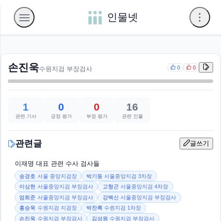
인물넷
손진욱
0
0
수원지검 부장검사
1
0
0
16
관련 기사
긍정 평가
부정 평가
관련 인물
관련글
글쓰기
이재명 대표 관련 수사 검사들
송경호
서울 중앙지검장
박기동
서울중앙지검 3차장
이상현
서울중앙지검 부장검사
고형곤
서울중앙지검 4차장
엄희준
서울중앙지검 부장검사
강백신
서울중앙지검 부장검사
홍승욱
수원지검 지검장
박찬록
수원지검 1차장
손진욱
수원지검 부장검사
김성원
수원지검 부장검사