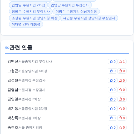
김영일
수원지검 2차장
김영남
수원지검 부장검사
정원두
수원지검 부장검사
이창수
수원지검 성남지청장
조상원
수원지검 성남지청 차장
유민종
수원지검 성남지청 부장검사
이재명
21대 대통령
관련 인물
강백신
서울중앙지검 부장검사
0
1
고형곤
서울중앙지검 4차장
0
0
김성원
수원지검 부장검사
0
0
김영남
수원지검 부장검사
0
0
김영일
수원지검 2차장
0
0
박기동
서울중앙지검 3차장
0
0
박찬록
수원지검 1차장
0
0
송경호
서울 중앙지검장
0
0