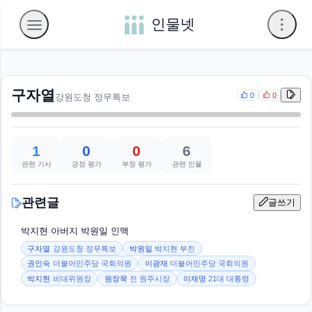
인물넷
구자열
0
0
강원도청 정무특보
1
0
0
6
관련 기사
긍정 평가
부정 평가
관련 인물
관련글
글쓰기
박지현 아버지 박원일 인맥
구자열
강원도청 정무특보
박원일
박지현 부친
권인숙
더불어민주당 국회의원
이광재
더불어민주당 국회의원
박지현
비대위원장
원장묵
전 원주시장
이재명
21대 대통령