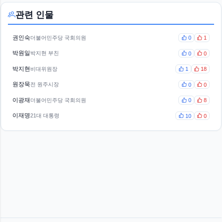
관련 인물
권인숙
더불어민주당 국회의원
0
1
박원일
박지현 부친
0
0
박지현
비대위원장
1
18
원장묵
전 원주시장
0
0
이광재
더불어민주당 국회의원
0
8
이재명
21대 대통령
10
0