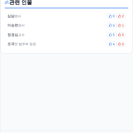
관련 인물
심담
판사
0
2
이승련
판사
0
1
정경심
교수
5
0
조국
전 법무부 장관
4
0