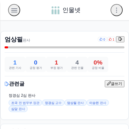
인물넷
엄상필
0
1
판사
1
0
1
4
0%
관련 기사
긍정 평가
부정 평가
관련 인물
긍정 비율
관련글
글쓰기
정경심 2심 판사
조국
전 법무부 장관
정경심
교수
엄상필
판사
이승련
판사
심담
판사