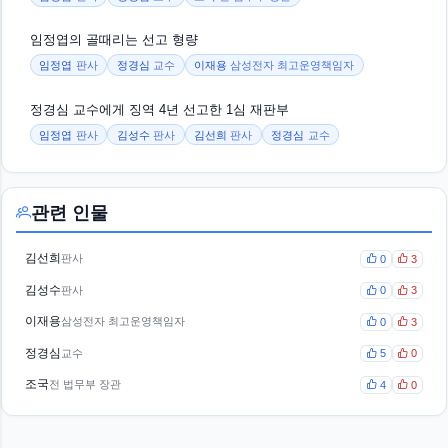
임정엽의 골때리는 선고 형량
임정엽
판사
정경심
교수
이재용
삼성전자 최고운영책임자
정경심 교수에게 징역 4년 선고한 1심 재판부
임정엽
판사
김성수
판사
김선희
판사
정경심
교수
관련 인물
김선희
판사
0
3
김성수
판사
0
3
이재용
삼성전자 최고운영책임자
0
3
정경심
교수
5
0
조국
전 법무부 장관
4
0