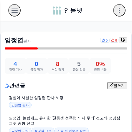
인물넷
임정엽
0
8
판사
4
0
8
5
0%
관련 기사
긍정 평가
부정 평가
관련 인물
긍정 비율
관련글
글쓰기
검찰이 사찰한 임정엽 판사 세평
임정엽
판사
임정엽, 놀랍게도 유사한 '친동생 성폭행 의사 무죄' 선고와 정경심
교수 중형 선고
임정엽
판사
정경심
교수
조국
전 법무부 장관