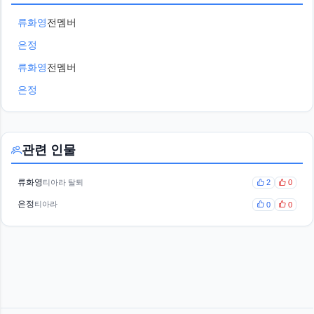
류화영
전멤버
은정
류화영
전멤버
은정
관련 인물
류화영
티아라 탈퇴
2
0
은정
티아라
0
0