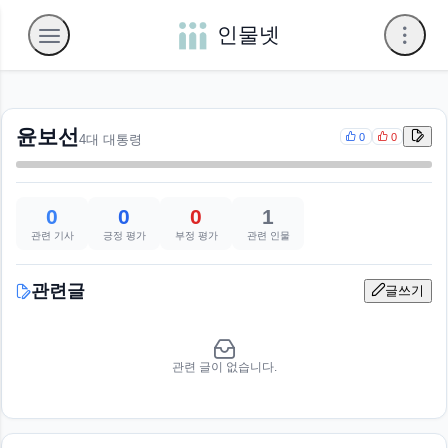
인물넷
윤보선
0
0
4대 대통령
0
0
0
1
관련 기사
긍정 평가
부정 평가
관련 인물
관련글
글쓰기
관련 글이 없습니다.