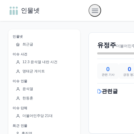
인물넷
인물넷
유정주
최근글
더불어민
이슈 사건
12.3 윤석열 내란 사건
0
0
명태균 게이트
관련 기사
긍정 평
이슈 인물
윤석열
관련글
한동훈
이슈 단체
더불어민주당 21대
최근 인물
홍진영