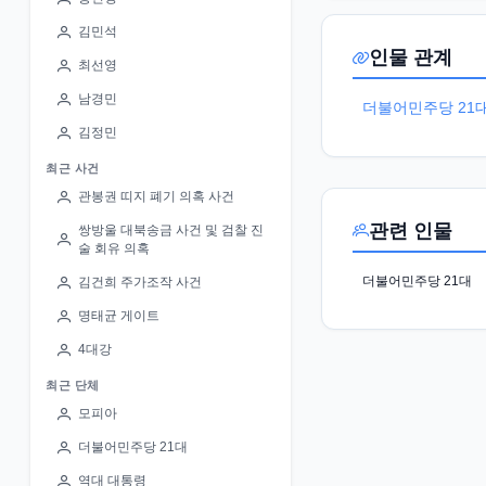
김민석
인물 관계
최선영
남경민
더불어민주당 21
김정민
최근 사건
관봉권 띠지 폐기 의혹 사건
관련 인물
쌍방울 대북송금 사건 및 검찰 진
술 회유 의혹
더불어민주당 21대
김건희 주가조작 사건
명태균 게이트
4대강
최근 단체
모피아
더불어민주당 21대
역대 대통령