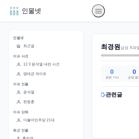
인물넷
인물넷
최경원
최근글
삼성 X파
이슈 사건
12.3 윤석열 내란 사건
0
0
명태균 게이트
관련 기사
긍정 평
이슈 인물
윤석열
관련글
한동훈
이슈 단체
더불어민주당 21대
최근 인물
홍진영