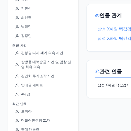
김민석
인물 관계
최선영
남경민
삼성 X파일 떡값
김정민
삼성 X파일 떡값
최근 사건
관봉권 띠지 폐기 의혹 사건
쌍방울 대북송금 사건 및 검찰 진
술 회유 의혹
관련 인물
김건희 주가조작 사건
삼성 X파일 떡값검사
명태균 게이트
4대강
최근 단체
모피아
더불어민주당 21대
역대 대통령