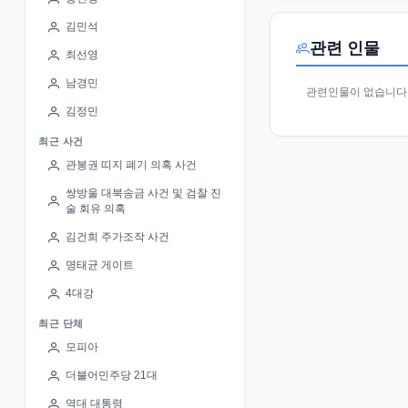
김민석
관련 인물
최선영
남경민
관련인물이 없습니다
김정민
최근 사건
관봉권 띠지 폐기 의혹 사건
쌍방울 대북송금 사건 및 검찰 진
술 회유 의혹
김건희 주가조작 사건
명태균 게이트
4대강
최근 단체
모피아
더불어민주당 21대
역대 대통령