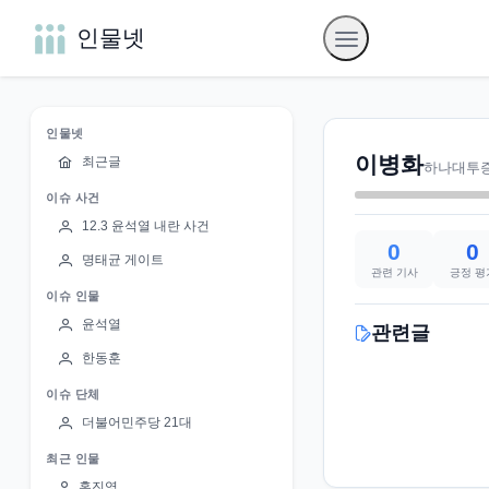
인물넷
인물넷
이병화
최근글
하나대투
이슈 사건
12.3 윤석열 내란 사건
0
0
명태균 게이트
관련 기사
긍정 평
이슈 인물
윤석열
관련글
한동훈
이슈 단체
더불어민주당 21대
최근 인물
홍진영