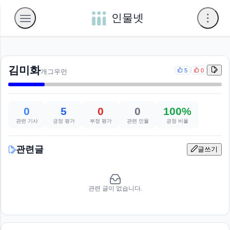
인물넷
김미화
5
0
개그우먼
0
5
0
0
100%
관련 기사
긍정 평가
부정 평가
관련 인물
긍정 비율
관련글
글쓰기
관련 글이 없습니다.