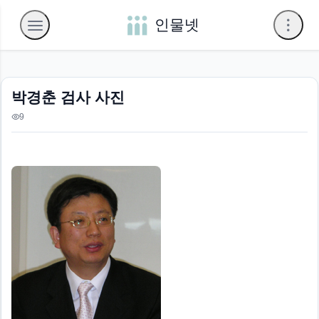
인물넷
박경춘 검사 사진
9