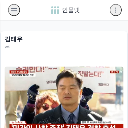
인물넷
김태우
4