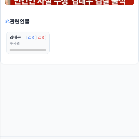
관련인물
김태우
0
0
수사관