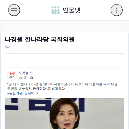
인물넷
나경원 한나라당 국회의원
2