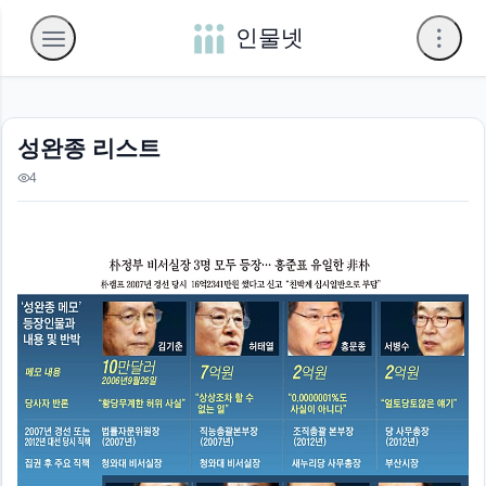
인물넷
성완종 리스트
4