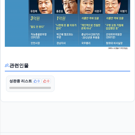
관련인물
성완종 리스트
0
0