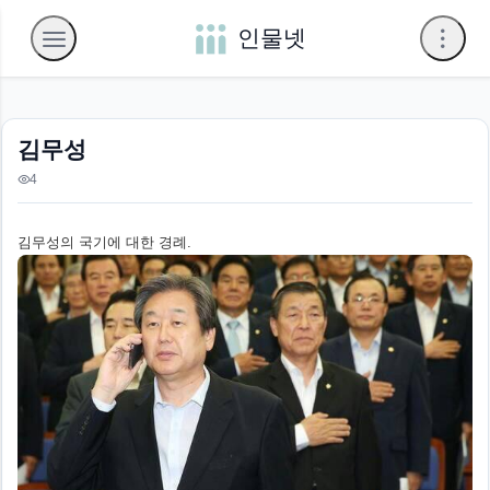
인물넷
김무성
4
김무성의 국기에 대한 경례.