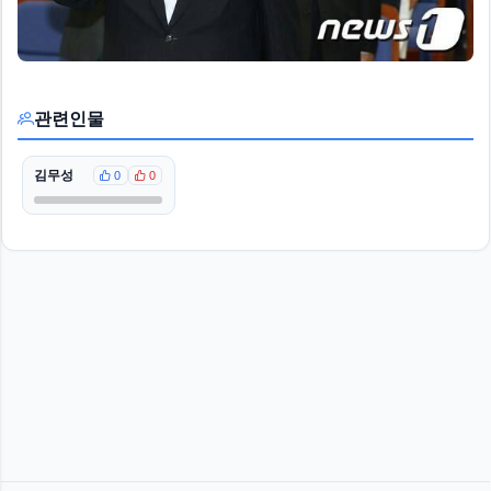
관련인물
김무성
0
0