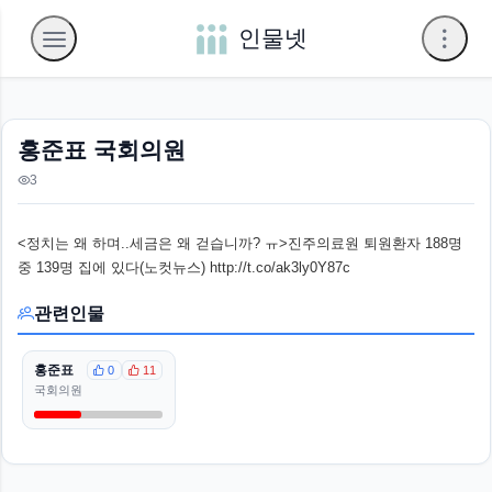
인물넷
홍준표 국회의원
3
<정치는 왜 하며..세금은 왜 걷습니까? ㅠ>진주의료원 퇴원환자 188명
중 139명 집에 있다(노컷뉴스) http://t.co/ak3ly0Y87c
관련인물
홍준표
0
11
국회의원