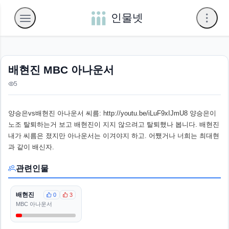
인물넷
배현진 MBC 아나운서
5
양승은vs배현진 아나운서 씨름: http://youtu.be/iLuF9xIJmU8 양승은이
노조 탈퇴하는거 보고 배현진이 지지 않으려고 탈퇴했나 봅니다. 배현진
내가 씨름은 졌지만 아나운서는 이겨야지 하고. 어쨌거나 너희는 최대현
과 같이 배신자.
관련인물
배현진
0
3
MBC 아나운서