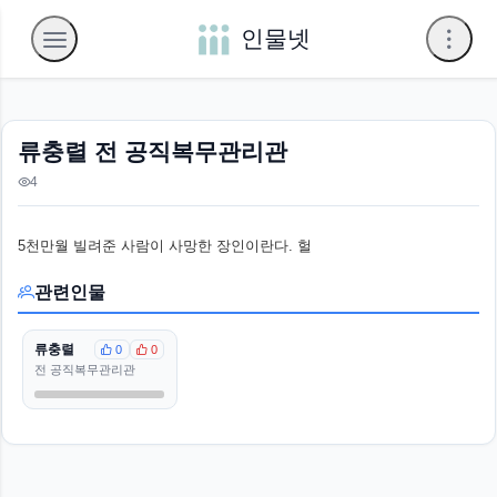
인물넷
류충렬 전 공직복무관리관
4
5천만월 빌려준 사람이 사망한 장인이란다. 헐
관련인물
류충렬
0
0
전 공직복무관리관